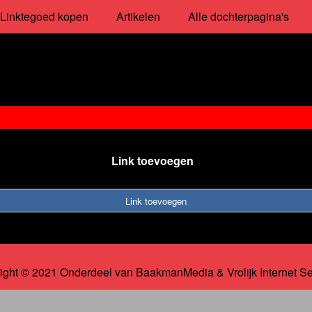
Linktegoed kopen
Artikelen
Alle dochterpagina's
Link toevoegen
Link toevoegen
ight © 2021 Onderdeel van
BaakmanMedia
&
Vrolijk Internet S