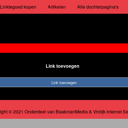
Linktegoed kopen
Artikelen
Alle dochterpagina's
Link toevoegen
Link toevoegen
ight © 2021 Onderdeel van
BaakmanMedia
&
Vrolijk Internet S